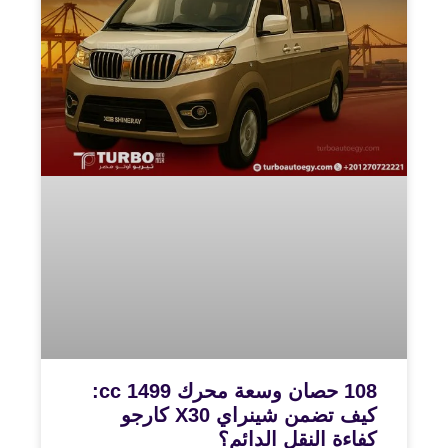
108 حصان وسعة محرك 1499 cc:
كيف تضمن شينراي X30 كارجو
كفاءة النقل الدائم؟