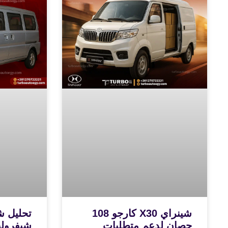
شينراي X30 كارجو 108
تحليل ش
حصان لدعم متطلبات