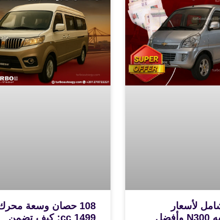
امل لأسعار
108 حصان وسعة محرك
شيفروليه N300 وأفضل
1499 cc: كيف تضمن