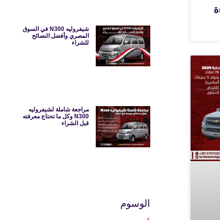
ءة
شيفروليه N300 في السوق
المصري وأفضل النصائح
للشراء
مراجعة شاملة لشيفروليه
N300 وكل ما تحتاج معرفته
قبل الشراء
الوسوم