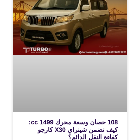
108 حصان وسعة محرك 1499 cc:
كيف تضمن شينراي X30 كارجو
كفاءة النقل الدائم؟