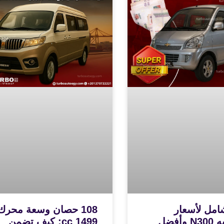
امل لأسعار
108 حصان وسعة محرك
شيفروليه N300 وأفضل
1499 cc: كيف تضمن