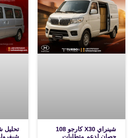
شينراي X30 كارجو 108
تحليل ش
حصان لدعم متطلبات