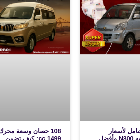
امل لأسعار
108 حصان وسعة محرك
شيفروليه N300 وأفضل
1499 cc: كيف تضمن