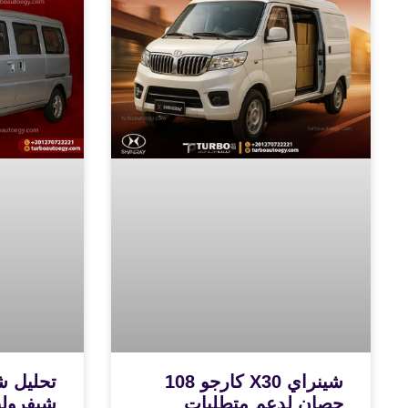
شينراي X30 كارجو 108
تحليل ش
حصان لدعم متطلبات