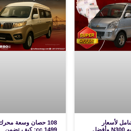
امل لأسعار
108 حصان وسعة محرك
شيفروليه N300 وأفضل
1499 cc: كيف تضمن