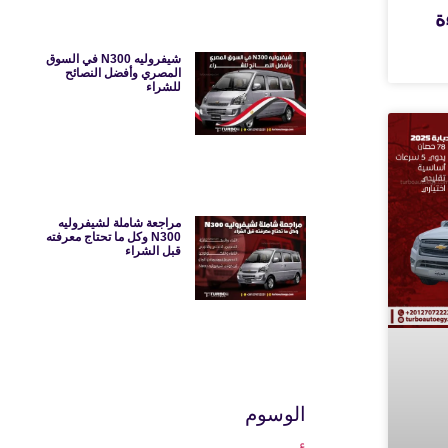
ءة
شيفروليه N300 في السوق
المصري وأفضل النصائح
للشراء
مراجعة شاملة لشيفروليه
N300 وكل ما تحتاج معرفته
قبل الشراء
الوسوم