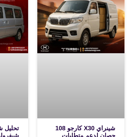
شينراي X30 كارجو 108
تحليل ش
حصان لدعم متطلبات