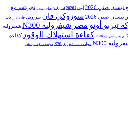
 نيسان صني 2026
تجربتهم مع
أوبترا 2026
استيراد كينج لونج ديزل
سوزوكي فان
نيسان صني 2026
سوزوكي فان 7 راكب
 تيربو أوتو مصر
شيفروليه N300
شيفروليه
كفاءة استهلاك الوقود
كفاءة
عروض شيفروليه N300
ليه N300
مواصفات شينراي X30
مواصفات نيسان صني