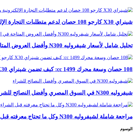
شينراي X30 كارجو 108 حصان لدعم متطلبات التجارة الإلكترونية والشحن السريع
تحليل شامل لأسعار شيفروليه N300 وأفضل العروض المتاحة في السوق
108 حصان وسعة محرك 1499 cc: كيف تضمن شينراي X30 كارجو كفاءة النقل الدائم؟
شيفروليه N300 في السوق المصري وأفضل النصائح للشراء
مراجعة شاملة لشيفروليه N300 وكل ما تحتاج معرفته قبل الشراء
الوسوم