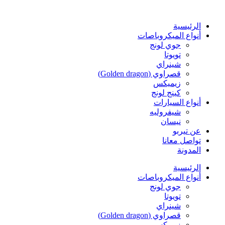
Skip
to
content
الرئيسية
أنواع الميكروباصات
جوي لونج
تويوتا
شينراي
قصراوي (Golden dragon)
زيميكس
كينج لونج
أنواع السيارات
شيفروليه
نيسان
عن تيربو
تواصل معانا
المدونة
الرئيسية
أنواع الميكروباصات
جوي لونج
تويوتا
شينراي
قصراوي (Golden dragon)
زيميكس