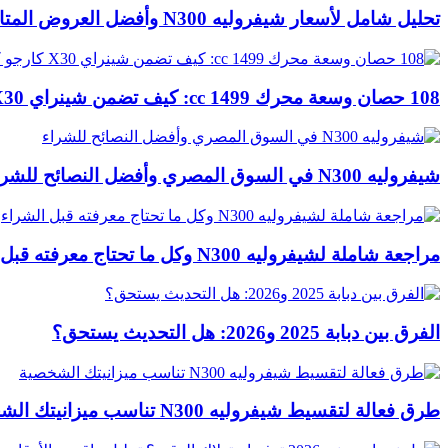
تحليل شامل لأسعار شيفروليه N300 وأفضل العروض المتاحة في السوق
108 حصان وسعة محرك 1499 cc: كيف تضمن شينراي X30 كارجو كفاءة النقل الدائم؟
شيفروليه N300 في السوق المصري وأفضل النصائح للشراء
مراجعة شاملة لشيفروليه N300 وكل ما تحتاج معرفته قبل الشراء
الفرق بين دبابة 2025 و2026: هل التحديث يستحق؟
طرق فعالة لتقسيط شيفروليه N300 تناسب ميزانيتك الشخصية