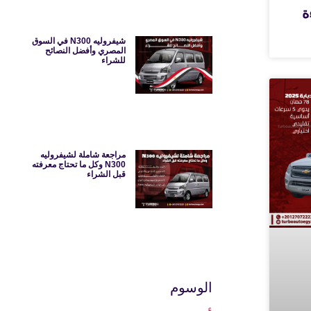
ءة
شيفروليه N300 في السوق
المصري وأفضل النصائح
للشراء
مراجعة شاملة لشيفروليه
N300 وكل ما تحتاج معرفته
قبل الشراء
الوسوم