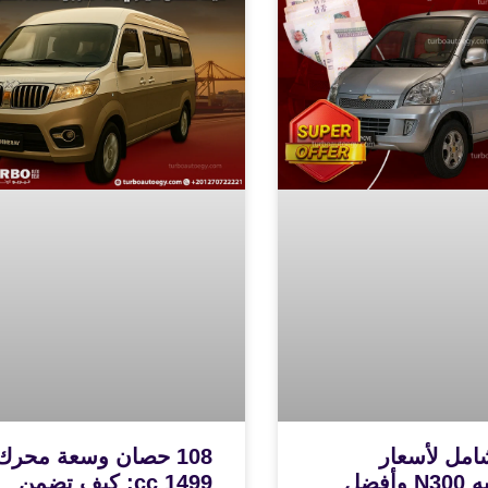
امل لأسعار
108 حصان وسعة محرك
شيفروليه N300 وأفضل
1499 cc: كيف تضمن