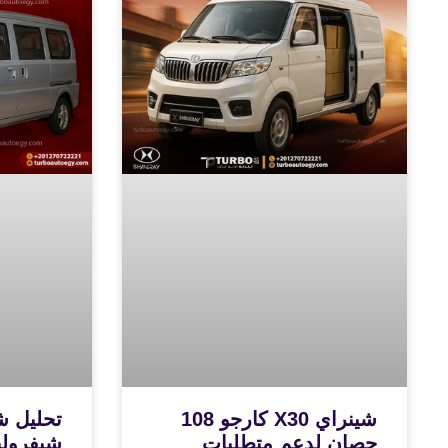
شينراي X30 كارجو 108
تحليل ش
حصان لدعم متطلبات