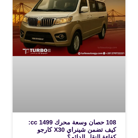
108 حصان وسعة محرك 1499 cc:
كيف تضمن شينراي X30 كارجو
كفاءة النقل الدائم؟