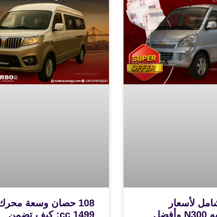
امل لأسعار
108 حصان وسعة محرك
شيفروليه N300 وأفضل
1499 cc: كيف تضمن