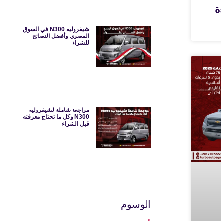
ءة
شيفروليه N300 في السوق
المصري وأفضل النصائح
للشراء
مراجعة شاملة لشيفروليه
N300 وكل ما تحتاج معرفته
قبل الشراء
الوسوم