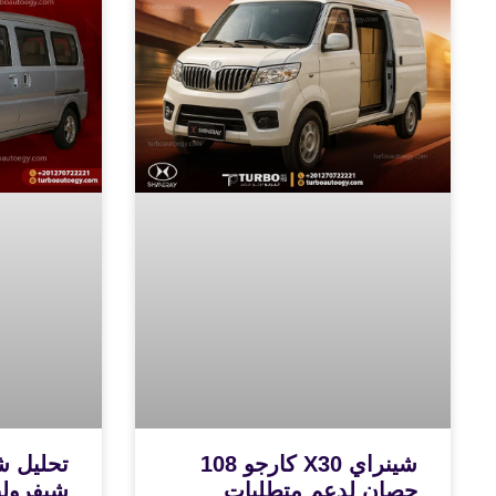
شينراي X30 كارجو 108
تحليل ش
حصان لدعم متطلبات