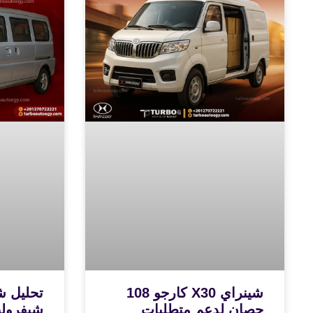
شينراي X30 كارجو 108
تحليل ش
حصان لدعم متطلبات