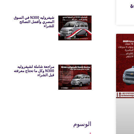
ءة
شيفروليه N300 في السوق
المصري وأفضل النصائح
للشراء
مراجعة شاملة لشيفروليه
N300 وكل ما تحتاج معرفته
قبل الشراء
الوسوم