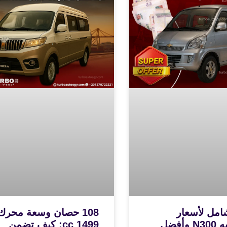
امل لأسعار
108 حصان وسعة محرك
شيفروليه N300 وأفضل
1499 cc: كيف تضمن