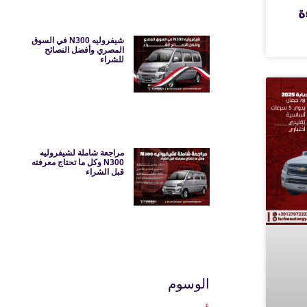
ءة
شيفروليه N300 في السوق
المصري وأفضل النصائح
للشراء
مراجعة شاملة لشيفروليه
N300 وكل ما تحتاج معرفته
قبل الشراء
الوسوم