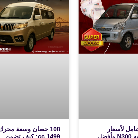
امل لأسعار
108 حصان وسعة محرك
شيفروليه N300 وأفضل
1499 cc: كيف تضمن