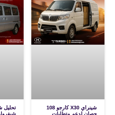
شينراي X30 كارجو 108
تحليل ش
حصان لدعم متطلبات