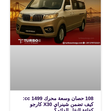
108 حصان وسعة محرك 1499 cc:
كيف تضمن شينراي X30 كارجو
كفاءة النقل الدائم؟