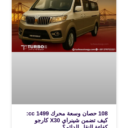
108 حصان وسعة محرك 1499 cc:
كيف تضمن شينراي X30 كارجو
كفاءة النقل الدائم؟