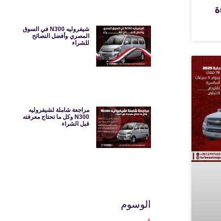
ءة
شيفروليه N300 في السوق
المصري وأفضل النصائح
للشراء
مراجعة شاملة لشيفروليه
N300 وكل ما تحتاج معرفته
قبل الشراء
الوسوم