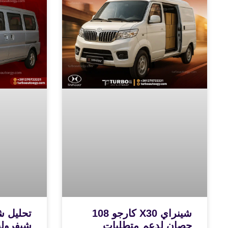
شينراي X30 كارجو 108
تحليل ش
حصان لدعم متطلبات