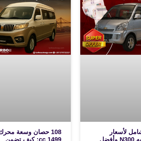
امل لأسعار
108 حصان وسعة محرك
شيفروليه N300 وأفضل
1499 cc: كيف تضمن