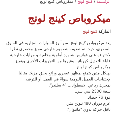
الرئيسية
/
كينج لونج
/ ميكروباص كينج لونج
ميكروباص كينج لونج
الماركة
كينج لونج
يعد ميكروباص كينج لونج، من أبرز السيارات التجارية في السوق
المصري، حيث تم تقديمه بتصميم خارجي مميز وحصري نظرا
لاحتواءه على فوانيس شبورة أمامية وخلفية و مرايات خارجية
قابلة للتعديل كهربائيا، وغيرها من التجهيزات الأخري ويتميز
ميكروباص كينج لونج
بهيكل متين يتمتع بمظهر عصري ورائع يخلق مزيجًا مثاليًا
لإحتياجات العميل اليومية سواءً في العمل أو للترفيه.
بمحرك رباعي الاسطوانات “4 سلندر”.
سعة 2300 سي سي.
قوة 76 حصانا.
عزم دوران 180 نيوتن متر.
ناقل حركة يدوي “مانيوال”.