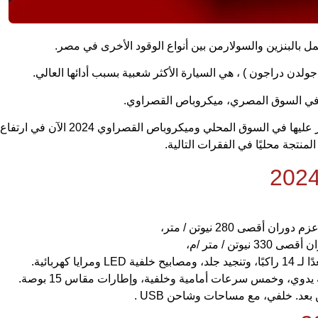
ولدن دراجون ) ، هي السيارة الأكثر شعبية بسبب أدائها العالي.
ت في السوق المصري، ميكروباص القصراوي.
يأتي بأصناف مختلفة، سواء محلية الصنع أو مستوردة، ويمكن العثور عليها في السوق المحلي وميكروباص القصرا
منتجة محليًا في الفقرات التالية.
عد. خلفي، مع مساحات وشاحن USB .