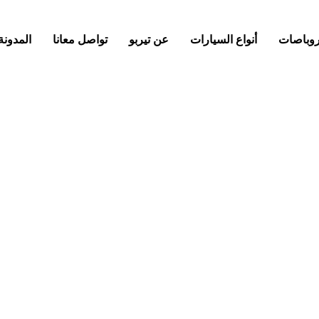
كروباصات
أنواع السيارات
عن تيربو
تواصل معانا
المدونة