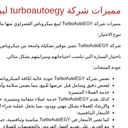
مميزات شركة turboautoegy لبيع ميكروباص القصراوي
مميزات شركة TurboAutoEGY لبيع ميكروباص القصراوي منها ما يلي:
تنوع الاختيار:
شركة TurboAutoEGY تتميز بتوفير تشكيلة واسعة من ميكروباص القصراوي، مما يسمح للزبائن.
باختيار السيارة التي تناسب احتياجاتهم وميزانيتهم بشكل مثالي.
جودة المنتجات:
تضمن شركة TurboAutoEGY جودة عالية لكافة الميكروباصات التي تقدمها، حيث تخضع جميع السيارات.
لفحص دقيق وشامل قبل عرضها للبيع، مما يضمن سلامة وأداء
خدمة العملاء المتميزة:
كذلك تقدم TurboAutoEGY خدمة عملاء متفانية ومتميزة، حيث يقوم فريق الدعم الفني بتقديم المشورة.
والإرشاد للعملاء بشكل مهني وودود، مما يجعل عملية شراء ال
الأسعار التنافسية:
كما تعتبر الأسعار في TurboAutoEGY مناسبة وتنافسية، حيث يتم تحديد سعر ميكروباص القصراوي بشكل مناسب.
مع الحرص على تقديم أفضل العروض والتخفيضات للعملاء.