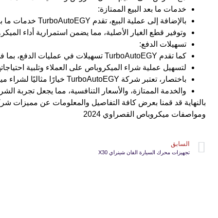
خدمات ما بعد البيع الممتازة:
بالإضافة إلى عملية البيع، تقدم TurboAutoEGY خدمات ما بعد البيع الممتازة، مثل الصيانة الدورية.
وتوفير قطع الغيار الأصلية، مما يضمن استمرارية أداء الميك
تسهيلات الدفع:
كما تقدم TurboAutoEGY تسهيلات في عمليات الدفع، بما في ذلك خيارات التقسيط والتمويل.
لتسهيل عملية شراء الميكروباص على العملاء وتلبية احتياجاتهم
باختصار، تعتبر شركة TurboAutoEGY خيارًا مثاليًا لشراء ميكروباص القصراوي، حيث تجمع بين التنوع، والجودة.
والخدمة الممتازة، والأسعار التنافسية، مما يجعل تجربة الش
ومواصفات ميكروباص القصراوي 2024
السابق
تجهيزات محرك السيارة الفان شينراي X30