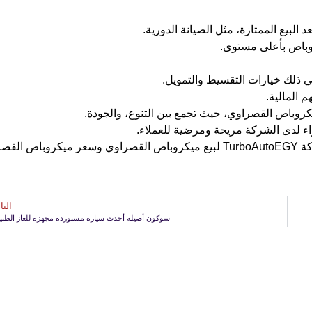
روباص بأعلى مستوى.
 المالية.
راء لدى الشركة مريحة ومرضية للعملاء.
بالنهاية قد قمنا بعرض كافة التفاصيل والمعلومات عن مميزات شركة TurboAutoEGY لبيع ميكروباص القصراوي وسعر ميكروبا
التا
سوكون أصيلة أحدث سيارة مستوردة مجهزه للغاز الطبي