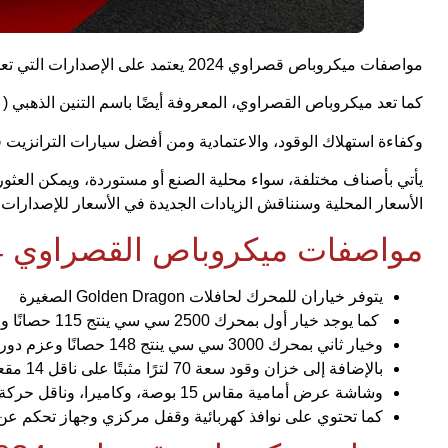
مواصفات ميكروباص قصراوي 2024 يعتمد على الإصدارات التي تعمل بالبنزين والسولارمن بين أنواع الوقود الأخرى في مصر.
كما تعد ميكروباص القصراوي، المعروفة أيضًا باسم التنين الذهبي ( ج
وكفاءة استهلاك الوقود، والاعتمادية ومن أفضل سيارات الترانزي
الأسعار المحلية وسنناقش الزيادات الجديدة في الأسعار للإصدارات ال
مواصفات ميكروباص القصراوي 2024
يتوفر خياران للمحرك لحافلات Golden Dragon الصغيرة
كما يوجد خيار أول بمحرك 2500 سي سي ينتج 115 حصانًا وعزم دوران أقصى 280 نيوتن / متر،
وخيار ثاني بمحرك 3000 سي سي ينتج 148 حصانًا وعزم دوران أقصى 330 نيوتن / متر /م،
بالإضافة إلى خزان وقود سعة 70 لترًا مثبتًا على ناقل 14 مقعدًا لـ 14 راكبًا، وتنجيد جلد، ومصابيح خلفية LED ومرايا كهربائية.
وشاشة عرض أمامية مقاس 15 بوصة، وكاميرا، وناقل حركة يدوي، وخمس سرعات أمامية وخلفية، وإطارات مقاس 15 بوصة.
كما تحتوي على نوافذ كهربائية وقفل مركزي وجهاز تحكم عن ب