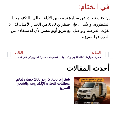
في الختام:
إن كنت تبحث عن سيارة تجمع بين الأداء العالي، التكنولوجيا
المتطورة، والأمان، فإن
شينراي X30
هي الخيار الأمثل. لذا، لا
تفوّت الفرصة وتواصل مع
تيربو أوتو مصر
الآن للاستفادة من
العروض المميزة
السابق
التالي
محرك سيارة JMC القوي وكيف يقدم أداءً موثوقًا للنقل اليومي
تصميمات مميزة لسوزوكي فان تجعلها السيارة الأولى للأفراد في 2025
أحدث المقالات
شينراي X30 كارجو 108 حصان لدعم
متطلبات التجارة الإلكترونية والشحن
السريع