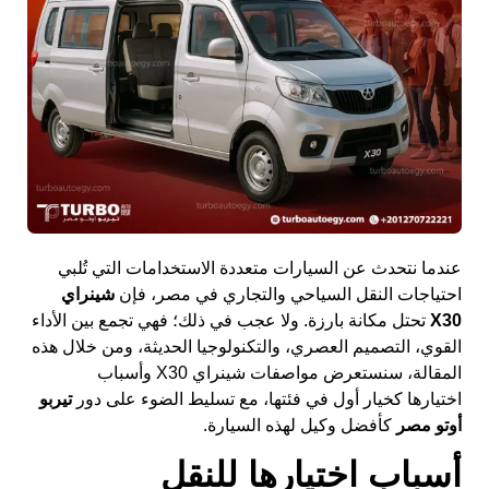
عندما نتحدث عن السيارات متعددة الاستخدامات التي تُلبي
احتياجات النقل السياحي والتجاري في مصر، فإن
شينراي
X30
تحتل مكانة بارزة. ولا عجب في ذلك؛ فهي تجمع بين الأداء
القوي، التصميم العصري، والتكنولوجيا الحديثة، ومن خلال هذه
المقالة، سنستعرض مواصفات شينراي X30 وأسباب
اختيارها كخيار أول في فئتها، مع تسليط الضوء على دور
تيربو
أوتو مصر
كأفضل وكيل لهذه السيارة.
أسباب اختيارها للنقل