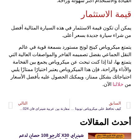
القيادة والاستخدام أكثر سهولة وراحة.
قيمة الاستثمار
يمكن أن تكون قيمة الاستثمار في هذه السيارة المثالية أفضل
من شراء سيارة جديدة بسعر أعلى.
يتمتع ميكروباص كينج لونج مستورد بسمعة قوية في عالم
النقل الجماعي بفضل تصميمه الفاخر والمواصفات العالية التي
يتمتع بها، لذا إذا كنت تبحث عن ميكروباص يجمع بين الفخامة
والأداء والراحة، فإن هذا الميكروباص يعتبر اختيارًا ممتازًا يلبي
احتياجاتك بشكل ممتاز، ويمكنك الحصول عليه بأفضل الأسعار
من
خلالنا
الآن.
السابق
التالي
كيف تحافظ على ميكروباص تويوتا جديد من الأعطال؟
مقارنة بين عربية شينراي فان 2024 وسيارة شينراي 11 راكب
أحدث المقالات
شينراي X30 كارجو 108 حصان لدعم