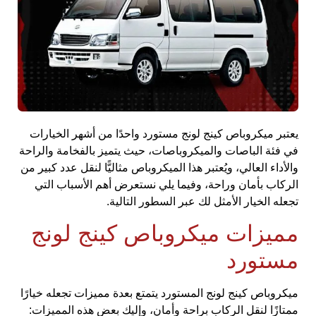
يعتبر ميكروباص كينج لونج مستورد واحدًا من أشهر الخيارات
في فئة الباصات والميكروباصات، حيث يتميز بالفخامة والراحة
والأداء العالي، ويُعتبر هذا الميكروباص مثاليًّا لنقل عدد كبير من
الركاب بأمان وراحة، وفيما يلي نستعرض أهم الأسباب التي
تجعله الخيار الأمثل لك عبر السطور التالية.
مميزات ميكروباص كينج لونج
مستورد
ميكروباص كينج لونج المستورد يتمتع بعدة مميزات تجعله خيارًا
ممتازًا لنقل الركاب براحة وأمان، وإليك بعض هذه المميزات: