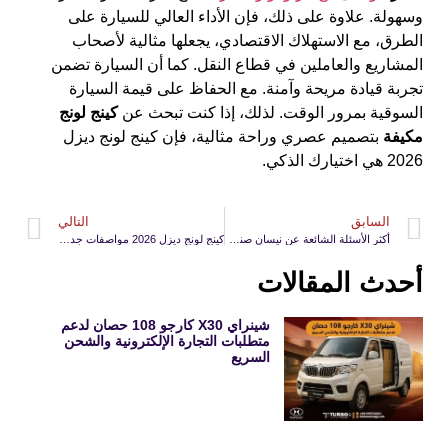
وسهولة. علاوة على ذلك، فإن الأداء العالي للسيارة على
الطرق، مع الاستهلاك الاقتصادي، يجعلها مثالية لأصحاب
المشاريع والعاملين في قطاع النقل. كما أن السيارة تضمن
تجربة قيادة مريحة وآمنة. مع الحفاظ على قيمة السيارة
السوقية بمرور الوقت. لذلك، إذا كنت تبحث عن
كينج لونج
مكيفة
بتصميم عصري وراحة مثالية، فإن كينج لونج ديزل
2026 هي اختيارك الذكي.
السابق
التالي
أكثر الأسئلة الشائعة عن نيسان صني 2026 وإجابات فريق تيربو أوتو
كينج لونج ديزل 2026 مواصفات جديدة
أحدث المقالات
شينراي X30 كارجو 108 حصان لدعم
متطلبات التجارة الإلكترونية والشحن
السريع