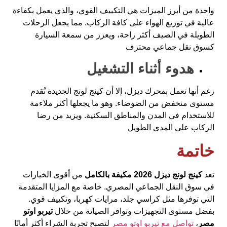
واحدة من أبرز الميزات هي التكييف القوي، والذي يعمل بكفاءة
عالية في توزيع الهواء على كافة الركاب. مما يجعل الرحلات
الطويلة في الصيف أكثر راحة، ويعزز من سمعة السيارة
كسوق نقل جماعي محترف
هدوء أثناء التشغيل
رغم أنها تعمل بمحرك ديزل، إلا أن كينج لونج الجديدة تُقدم
مستوى منخفض من الضوضاء. وهو ما يجعلها أكثر ملاءمة
للاستخدام في المدن والمناطق السكنية. ويزيد من رضا
الركاب على المدى الطويل
خاتمة
تعد
كينج لونج ديزل 2026 مكيفة بالكامل
من أقوى الخيارات
في سوق النقل الجماعي المصري. خاصة مع المزايا المتقدمة
التي توفرها مثل كراسي جلد، مرايات كهربا، وتكييف قوي.
بفضل مستوى التجهيزات وتوافر الصيانة من خلال
تيربو اوتو
مصر
،
تواصل مع تيربو اوتو مصر
لتصبح تجربة الشراء أكثر أمانًا