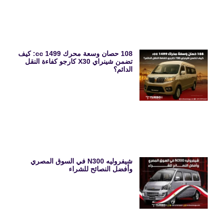
108 حصان وسعة محرك 1499 cc: كيف
تضمن شينراي X30 كارجو كفاءة النقل
الدائم؟
شيفروليه N300 في السوق المصري
وأفضل النصائح للشراء