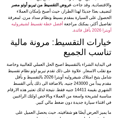
والاقتصادية. وقد جاءت
عروض التقسيط من تيربو أوتو مصر
لتضيف بعدًا جديدًا لهذا الطراز، حيث أصبح بإمكان العملاء
الحصول على السيارة بمقدم بسيط ونظام سداد مرن. لمعرفة
تفاصيل أكثر، يمكنك مراجعة
أفضل خطة تقسيط لشيفروليه
أوبترا 2026 بأقل فائدة
.
خيارات التقسيط: مرونة مالية
تناسب الجميع
في البداية الشراء بالتقسيط اصبح الحل العملي للغالبية وخاصة
مع تقلب الاسعار. علاوة على ذلك تقدم تيربو اوتو نظام تقسيط
شامل يتيح امتلاك شيفروليه أوبترا 2026 بالتقسيط و بأقل
مقدم يبدأ من 243000 جنيه. بالاضافة الى ذلك يأتي القسط
الشهري بقيمة 14411 جنيه فقط. نتيجة لذلك تعتبر هذه الارقام
مناسبة لشريحة واسعة من العملاء وبالاخص اولئك الراغبين
في اقتناء سيارة جديدة دون ضغط مالي كبير.
ما يميز العرض أيضًا هو شفافيته. حيث يحصل العميل على