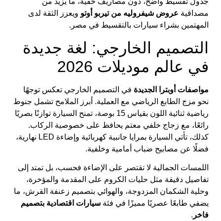
جدول تقسيط واضح، دون مصاريف خفية، ما يزيد من
مصداقية
عروض شيفروليه من تيربو أوتو
ويعزز الثقة لدى
المهتمين بشراء سيارات بالتقسيط في مصر.
التصميم الخارجي: لغة جديدة
في عالم موديلات 2026
مواصفات أوبترا الجديدة
في التصميم الخارجي تعكس توجهًا
نحو مزج الطابع الرياضي مع العملية. أبرز الملامح تشمل جنوط
رياضية ثنائية اللون بقياس 15 بوصة، تمنح السيارة توازنًا بصريًا
رائعًا، مع زجاج خلفي معتم يحافظ على خصوصية الركاب.
كذلك، تأتي السيارة بمرايا جانبية كهربائية وإضاءة LED نهارية،
فضلًا عن مصابيح ضباب أمامية وخلفية.
اللمسات الجمالية لا تقتصر على الإضاءة فحسب، بل تمتد إلى
تفاصيل دقيقة مثل حليات الكروم على المقدمة والمؤخرة،
وحلية الشكمان المزدوجة، والهوائي بتصميم زعنفة القرش، ما
يضفي طابعًا عصريًا مميزًا في فئة
سيارات اقتصادية بتصميم
فاخر
.