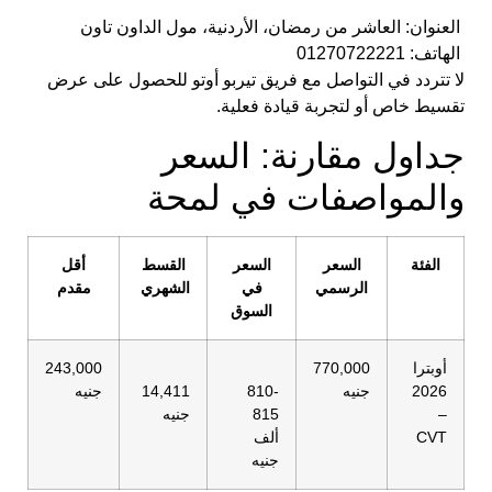
العنوان: العاشر من رمضان، الأردنية، مول الداون تاون
الهاتف: 01270722221
لا تتردد في التواصل مع فريق تيربو أوتو للحصول على عرض
تقسيط خاص أو لتجربة قيادة فعلية.
جداول مقارنة: السعر
والمواصفات في لمحة
الفئة
السعر
السعر
القسط
أقل
الرسمي
في
الشهري
مقدم
السوق
أوبترا
770,000
243,000
2026
جنيه
810-
14,411
جنيه
–
815
جنيه
CVT
ألف
جنيه