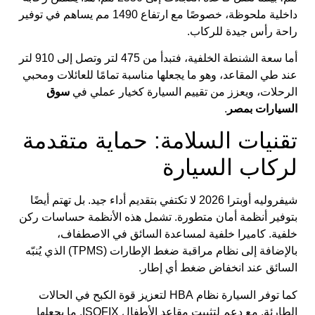
داخلية ملحوظة، خصوصًا مع ارتفاع 1490 مم يساهم في توفير
راحة رأس جيدة للركاب.
أما سعة الشنطة الخلفية، فتبدأ من 475 لتر وتصل إلى 910 لتر
عند طي المقاعد، وهو ما يجعلها مناسبة تمامًا للعائلات ومحبي
الرحلات، ويعزز من تقييم السيارة كخيار عملي في
سوق
السيارات بمصر
.
تقنيات السلامة: حماية متقدمة
لركاب السيارة
شيفروليه أوبترا 2026 لا تكتفي بتقديم أداء جيد. بل تهتم أيضًا
بتوفير أنظمة أمان متطورة. تشمل هذه الأنظمة حساسات ركن
خلفية. كاميرا خلفية لمساعدة السائق في الاصطفاف،
بالإضافة إلى نظام مراقبة ضغط الإطارات (TPMS) الذي يُنبّه
السائق عند انخفاض ضغط أي إطار.
كما توفر السيارة نظام HBA لتعزيز قوة الكبح في الحالات
الطارئة. مع دعم لتثبيت مقاعد الأطفال ISOFIX. ما يجعلها