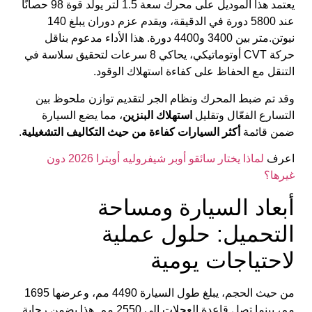
يعتمد هذا الموديل على محرك سعة 1.5 لتر يولد قوة 98 حصانًا
عند 5800 دورة في الدقيقة، ويقدم عزم دوران يبلغ 140
نيوتن.متر بين 3400 و4400 دورة. هذا الأداء مدعوم بناقل
حركة CVT أوتوماتيكي، يحاكي 8 سرعات لتحقيق سلاسة في
التنقل مع الحفاظ على كفاءة استهلاك الوقود.
وقد تم ضبط المحرك ونظام الجر لتقديم توازن ملحوظ بين
التسارع الفعّال وتقليل
استهلاك البنزين
، مما يضع السيارة
ضمن قائمة
أكثر السيارات كفاءة من حيث التكاليف التشغيلية
.
اعرف
لماذا يختار سائقو أوبر شيفروليه أوبترا 2026 دون
غيرها؟
أبعاد السيارة ومساحة
التحميل: حلول عملية
لاحتياجات يومية
من حيث الحجم، يبلغ طول السيارة 4490 مم، وعرضها 1695
مم، بينما تصل قاعدة العجلات إلى 2550 مم. هذا يضمن رحابة