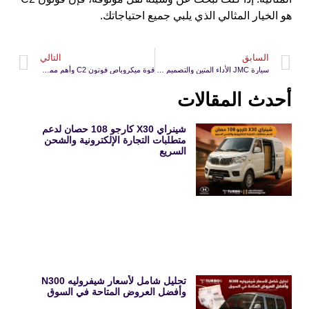
هو الخيار المثالي الذي يلبي جميع احتياجاتك.
السابق
التالي
سيارة JMC الأداء المتين والتصميم المتعدد الاستخدامات للنقل الاحترافي
قوة ميكروباص فوتون C2 وأهم مميزاته في رحلات نقل الأفراد
أحدث المقالات
شينراي X30 كارجو 108 حصان لدعم
متطلبات التجارة الإلكترونية والشحن
السريع
تحليل شامل لأسعار شيفروليه N300
وأفضل العروض المتاحة في السوق