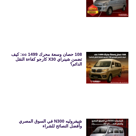
108 حصان وسعة محرك 1499 cc: كيف
تضمن شينراي X30 كارجو كفاءة النقل
الدائم؟
شيفروليه N300 في السوق المصري
وأفضل النصائح للشراء