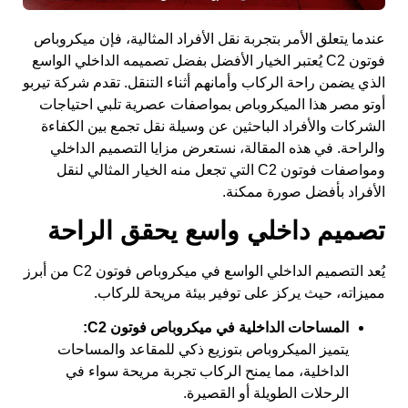
عندما يتعلق الأمر بتجربة نقل الأفراد المثالية، فإن ميكروباص
فوتون C2 يُعتبر الخيار الأفضل بفضل تصميمه الداخلي الواسع
الذي يضمن راحة الركاب وأمانهم أثناء التنقل. تقدم شركة تيربو
أوتو مصر هذا الميكروباص بمواصفات عصرية تلبي احتياجات
الشركات والأفراد الباحثين عن وسيلة نقل تجمع بين الكفاءة
والراحة. في هذه المقالة، نستعرض مزايا التصميم الداخلي
ومواصفات فوتون C2 التي تجعل منه الخيار المثالي لنقل
الأفراد بأفضل صورة ممكنة.
تصميم داخلي واسع يحقق الراحة
يُعد التصميم الداخلي الواسع في ميكروباص فوتون C2 من أبرز
مميزاته، حيث يركز على توفير بيئة مريحة للركاب.
المساحات الداخلية في ميكروباص فوتون C2:
يتميز الميكروباص بتوزيع ذكي للمقاعد والمساحات
الداخلية، مما يمنح الركاب تجربة مريحة سواء في
الرحلات الطويلة أو القصيرة.