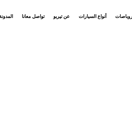
كروباصات
أنواع السيارات
عن تيربو
تواصل معانا
المدونة