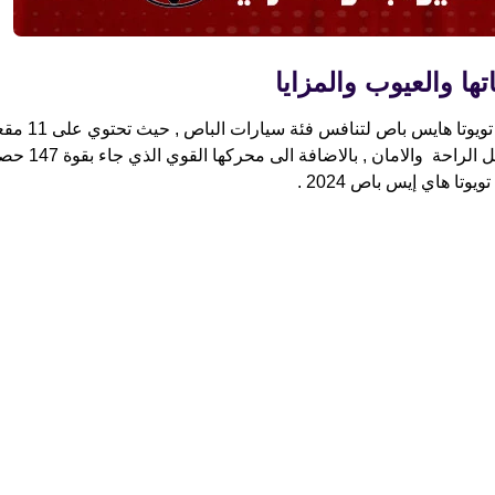
اعلنت شركة تويوتا عن اصدار جديد لسلسلة سيارات هايس باص او تويوتا هايس باص لتنافس ف
للركاب و قد جائت تويوتا هايس الجديدة مع اضافات قوية
ا هاي إيس باص 2024 .